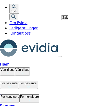
Søk
Søk
Om Evidia
Ledige stillinger
Kontakt oss
Hjem
Vårt tilbud
Vårt tilbud
Vårt tilbud
For pasienter
For pasienter
MR
For pasienter
For henvisere
For henvisere
CT
Røntgen