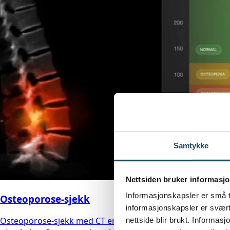
Samtykke
Nettsiden bruker informasjo
Informasjonskapsler er små t
Osteoporose-sjekk
informasjonskapsler er svært 
Osteoporose-sjekk med CT er en moderne og innovativ metod
nettside blir brukt. Informas