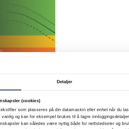
Detaljer
nskapsler (cookies)
ekstfiler som plasseres på din datamaskin eller enhet når du las
vanlig og kan for eksempel brukes til å lagre innloggingsdetaljer
e som bruker kunstig intelligens for å oppdage tidlige teg
jonskapsler kan således være nyttig både for nettstedseier og br