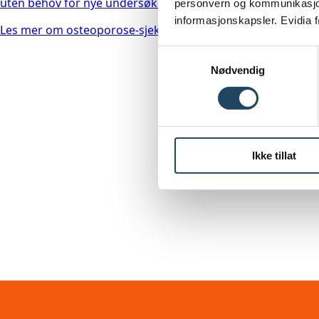
uten behov for nye undersøkelser.
personvern og kommunikasjon
informasjonskapsler. Evidia 
Les mer om osteoporose-sjekk med CT
Samtykkevalg
Nødvendig
Ikke tillat