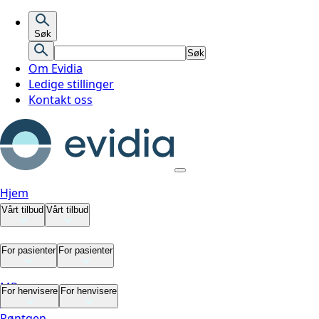
Søk
Søk
Om Evidia
Ledige stillinger
Kontakt oss
Hjem
Vårt tilbud
Vårt tilbud
Vårt tilbud
For pasienter
For pasienter
MR
For pasienter
For henvisere
For henvisere
CT
Røntgen