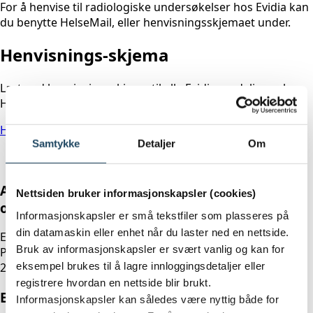
For å henvise til radiologiske undersøkelser hos Evidia kan
du benytte HelseMail, eller henvisningsskjemaet under.
Henvisnings-skjema
Last ned henvisningsskjema til alle Evidias avdelinger her.
Husk å krysse av for ønsket avdeling!
Henvisningsskjema
Samtykke
Detaljer
Om
Alle henvisninger uansett avdeling kan lastes
Nettsiden bruker informasjonskapsler (cookies)
opp på timebooking eller sendes til:
Informasjonskapsler er små tekstfiler som plasseres på
din datamaskin eller enhet når du laster ned en nettside.
Evidia
Bruk av informasjonskapsler er svært vanlig og kan for
Postboks 73
eksempel brukes til å lagre innloggingsdetaljer eller
2001 Lillestrøm
registrere hvordan en nettside blir brukt.
Elektronisk overføring av svar (EDI)
Informasjonskapsler kan således være nyttig både for