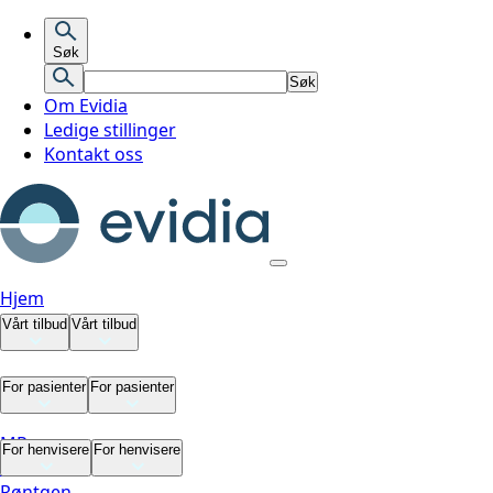
Søk
Søk
Om Evidia
Ledige stillinger
Kontakt oss
Hjem
Vårt tilbud
Vårt tilbud
Vårt tilbud
For pasienter
For pasienter
MR
For pasienter
For henvisere
For henvisere
CT
Røntgen