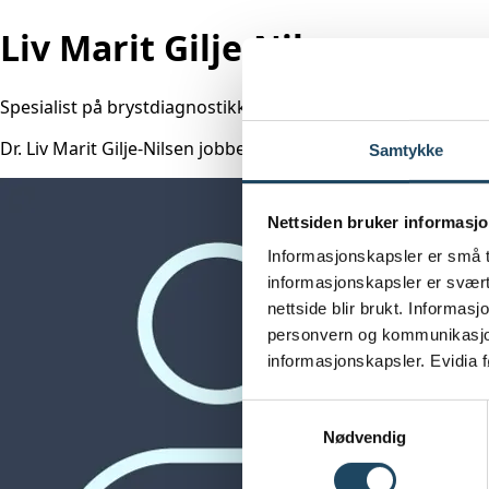
Liv Marit Gilje-Nilsen
Spesialist på brystdiagnostikk (radiolog)
Dr. Liv Marit Gilje-Nilsen jobber som radiolog ved Aleris Fr
Samtykke
Nettsiden bruker informasjo
Informasjonskapsler er små t
informasjonskapsler er svært 
nettside blir brukt. Informas
personvern og kommunikasjon
informasjonskapsler. Evidia 
Samtykkevalg
Nødvendig