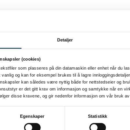
ogner og Aleris Lillesand. Hun har lang erfaring innen utredn
Detaljer
nskapsler (cookies)
ekstfiler som plasseres på din datamaskin eller enhet når du las
vanlig og kan for eksempel brukes til å lagre innloggingsdetaljer
jonskapsler kan således være nyttig både for nettstedseier og br
sutstyr er det gitt krav om informasjon og samtykke når en vi
følger disse kravene, og gir nedenfor informasjon om vår bruk av
Egenskaper
Statistikk