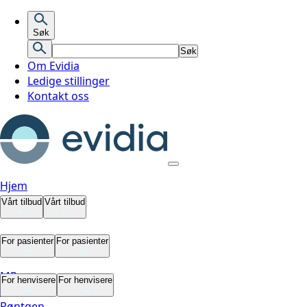
Søk
Søk
Om Evidia
Ledige stillinger
Kontakt oss
Hjem
Vårt tilbud
Vårt tilbud
Vårt tilbud
For pasienter
For pasienter
MR
For pasienter
For henvisere
For henvisere
CT
Røntgen