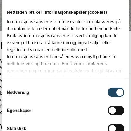
Nettsiden bruker informasjonskapsler (cookies)
Informasjonskapsler er små tekstfiler som plasseres på
din datamaskin eller enhet når du laster ned en nettside.
Bruk av informasjonskapsler er svært vanlig og kan for
Evidia Lillesand
eksempel brukes til å lagre innloggingsdetaljer eller
registrere hvordan en nettside blir brukt.
Informasjonskapsler kan således være nyttig både for
Våre radiologer, radiografer og pasientkoordinatorer på
nettstedseier og brukeren. For å verne brukerens
vår avdeling i Lillesand har en sammensatt kompetanse,
personvern og kommunikasjonsutstyr er det gitt krav om
og følger den medisinske utviklingen tett. Samtidig sørger
informasjon og samtykke når en virksomhet ønsker å
vi for at vi til enhver tid har de teknologiske løsningene og
benytte informasjonskapsler. Evidia følger disse kravene,
systemene som skal til for å levere kvalitet innen
Samtykkevalg
og gir nedenfor informasjon om vår bruk av
bildediagnostikk. Med pasientene i fokus, har vi høy
Nødvendig
informasjonskapsler.
respekt for deres tid og jobber kontinuerlig for å unngå
forsinkelser. Hos Evidia Agder vil du alltid bli møtt med
Egenskaper
omsorg og profesjonalitet.
Våre undersøkelser
Statistikk