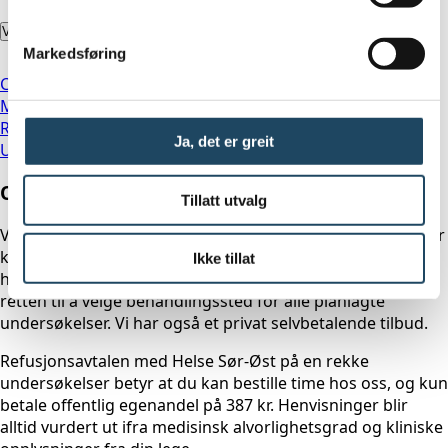
Våre undersøkelser
Markedsføring
CT
MR
Røntgen
Ja, det er greit
Ultralyd
Offentlig avtale med Helse Sør-Øst
Tillatt utvalg
Vi har offentlig avtale med Helse Sør-Øst. Alle henvisninger
kan brukes hos oss, selv om det ikke står Evidia på
Ikke tillat
henvisningen. Ordningen "Velg behandlingssted" gir deg
retten til å velge behandlingssted for alle planlagte
undersøkelser. Vi har også et privat selvbetalende tilbud.
Refusjonsavtalen med Helse Sør-Øst på en rekke
undersøkelser betyr at du kan bestille time hos oss, og kun
betale offentlig egenandel på 387 kr. Henvisninger blir
alltid vurdert ut ifra medisinsk alvorlighetsgrad og kliniske