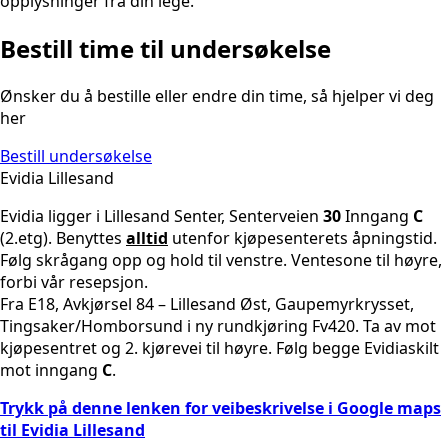
opplysninger fra din lege.
Bestill time til undersøkelse
Ønsker du å bestille eller endre din time, så hjelper vi deg
her
Bestill undersøkelse
Evidia Lillesand
Evidia ligger i Lillesand Senter, Senterveien
30
Inngang
C
(2.etg). Benyttes
alltid
utenfor kjøpesenterets åpningstid.
Følg skrågang opp og hold til venstre. Ventesone til høyre,
forbi vår resepsjon.
Fra E18, Avkjørsel 84 – Lillesand Øst, Gaupemyrkrysset,
Tingsaker/Homborsund i ny rundkjøring Fv420. Ta av mot
kjøpesentret og 2. kjørevei til høyre. Følg begge Evidiaskilt
mot inngang
C
.
Trykk på denne lenken for veibeskrivelse i Google maps
til Evidia Lillesand