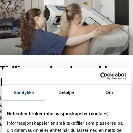
Tidlig oppdagelse redder
liv!
Samtykke
Detaljer
Om
Hos Evidia tilbyr vi nå mammografikontroller for kvinner i
aldersgruppene 45 - 50 år og 69 - 74 år. Dette er et
supplement til det offentlige
Nettsiden bruker informasjonskapsler (cookies)
Mammografiscreeningprogrammet, som kun er for
Informasjonskapsler er små tekstfiler som plasseres på
kvinner mellom 50 og 69 år.
din datamaskin eller enhet når du laster ned en nettside.