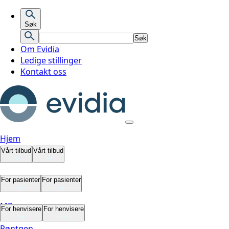
Søk
Søk
Om Evidia
Ledige stillinger
Kontakt oss
Hjem
Vårt tilbud
Vårt tilbud
Vårt tilbud
For pasienter
For pasienter
MR
For pasienter
For henvisere
For henvisere
CT
Røntgen