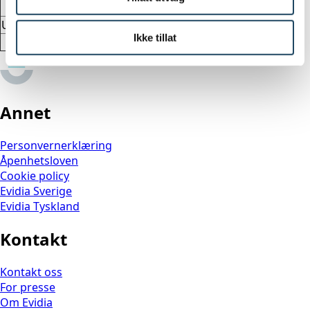
Ultralyd
Evidia Bergen
Ikke tillat
Evidia Stavanger
Annet
Personvernerklæring
Åpenhetsloven
Cookie policy
Evidia Sverige
Evidia Tyskland
Kontakt
Kontakt oss
For presse
Om Evidia