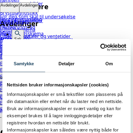
Dine røntgenbilder
For henvisere
Avdelinger
Avdelinger
Ultralyd
Forberedelser
Brystdiagnostikk
For deg som skal til undersøkelse
Bentetthetsmåling
Dine røntgenbilder
Avdelinger
Evidia Xpress
Forsikring
PET/CT
Henvisningsråd
Fullmaktskjema
Studier
Henvisningsskjema
Offentlige avtaler og ventetider
Evidia Bergen
Attester
Melding om hendelser eller avvik
Søk
Prisliste
Evidia Bodø
Behandlinger
Offentlige avtaler og ventetider
Søk
Spørsmål og svar
Evidia Gjøvik
Spørreundersøkelse brukererfaring
Om Evidia
Timebestilling og endre
Evidia Lillesand
Ledige stillinger
Evidia Lillestrøm
Samtykke
Detaljer
Om
Kontakt oss
Evidia Oslo City
Evidia Oslo Frogner
Evidia Sandvika
For pasienter
Nettsiden bruker informasjonskapsler (cookies)
Evidia Sarpsborg
-
Informasjonskapsler er små tekstfiler som plasseres på
Evidia Stavanger
Offentlige avtaler og ventetider
din datamaskin eller enhet når du laster ned en nettside.
Evidia Trondheim
-
Bruk av informasjonskapsler er svært vanlig og kan for
Evidia Ålesund
Avtaler Vest
eksempel brukes til å lagre innloggingsdetaljer eller
-
registrere hvordan en nettside blir brukt.
Offentlige avtaler i Helse
Informasjonskapsler kan således være nyttig både for