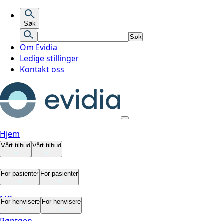
Søk
Søk
Om Evidia
Ledige stillinger
Kontakt oss
Hjem
Vårt tilbud
Vårt tilbud
Vårt tilbud
For pasienter
For pasienter
MR
For pasienter
For henvisere
For henvisere
CT
Røntgen