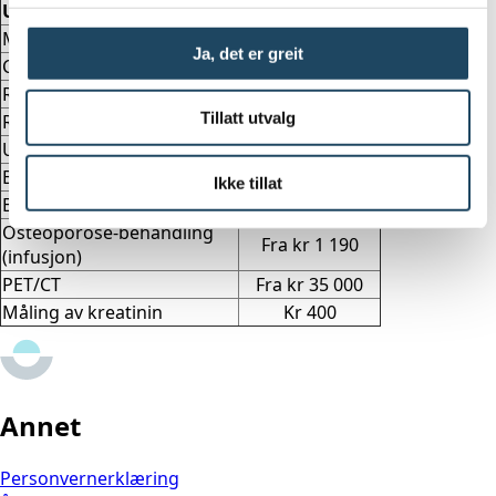
Undersøkelse
Pris
MR
Fra kr 3 850
Ja, det er greit
CT
Fra kr 3 050
Røntgen
Fra kr 1 950
Tillatt utvalg
Røntgen Thorax-attest
Kr 2 800
Ultralyd
Fra kr 2 600
Brystdiagnostikk
Fra kr 1 950
Ikke tillat
Bentetthetsmåling (BMA)
Fra kr 1 950
Osteoporose-behandling
Fra kr 1 190
(infusjon)
PET/CT
Fra kr 35 000
Måling av kreatinin
Kr 400
Annet
Personvernerklæring