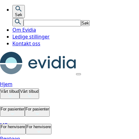
Søk
Søk
Om Evidia
Ledige stillinger
Kontakt oss
Hjem
Vårt tilbud
Vårt tilbud
Vårt tilbud
For pasienter
For pasienter
MR
For pasienter
For henvisere
For henvisere
CT
Røntgen