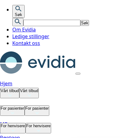
Søk
Søk
Om Evidia
Ledige stillinger
Kontakt oss
Hjem
Vårt tilbud
Vårt tilbud
Vårt tilbud
For pasienter
For pasienter
MR
For pasienter
For henvisere
For henvisere
CT
Røntgen