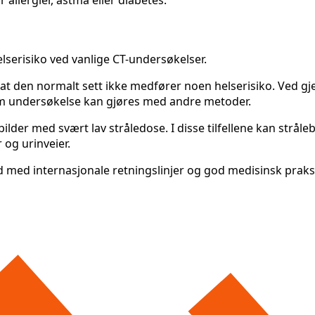
lserisiko ved vanlige CT-undersøkelser.
lav at den normalt sett ikke medfører noen helserisiko. Ved 
e om undersøkelse kan gjøres med andre metoder.
lder med svært lav stråledose. I disse tilfellene kan strå
 og urinveier.
råd med internasjonale retningslinjer og god medisinsk praks