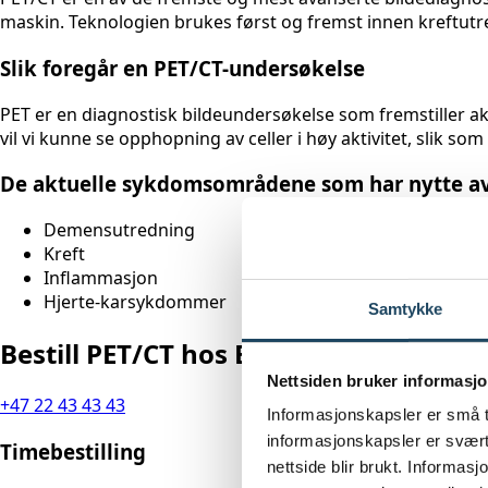
maskin. Teknologien brukes først og fremst innen kreftutre
Slik foregår en PET/CT-undersøkelse
PET er en diagnostisk bildeundersøkelse som fremstiller akt
vil vi kunne se opphopning av celler i høy aktivitet, slik 
De aktuelle sykdomsområdene som har nytte a
Demensutredning
Kreft
Inflammasjon
Hjerte-karsykdommer
Samtykke
Bestill PET/CT hos Evidia Oslo Frogner
Nettsiden bruker informasjo
+47 22 43 43 43
Informasjonskapsler er små t
informasjonskapsler er svært 
Timebestilling
nettside blir brukt. Informas