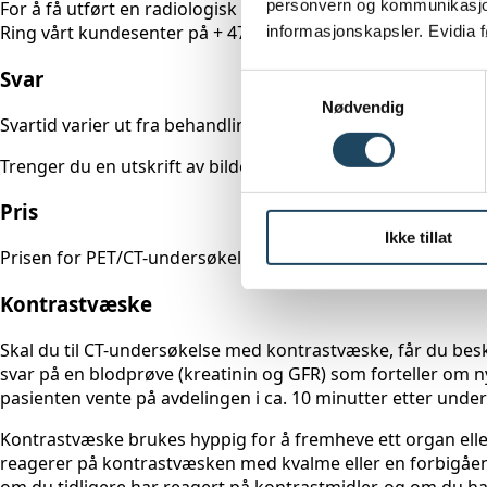
personvern og kommunikasjon
For å få utført en radiologisk undersøkelse må du ha henvis
Ring vårt kundesenter på + 47 22 43 43 43, så hjelper vi deg
informasjonskapsler. Evidia 
Svar
Samtykkevalg
Nødvendig
Svartid varier ut fra behandlingssted og type undersøkelse.
Trenger du en utskrift av bildene kan du henvende deg i r
Pris
Ikke tillat
Prisen for PET/CT-undersøkelse avhenger av hvilke deler 
Kontrastvæske
Skal du til CT-undersøkelse med kontrastvæske, får du beskj
svar på en blodprøve (kreatinin og GFR) som forteller om n
pasienten vente på avdelingen i ca. 10 minutter etter unde
Kontrastvæske brukes hyppig for å fremheve ett organ eller
reagerer på kontrastvæsken med kvalme eller en forbigåen
om du tidligere har reagert på kontrastmidler, og om du har 