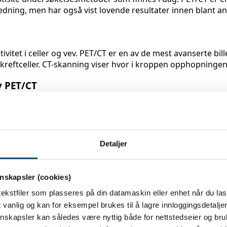
dning, men har også vist lovende resultater innen blant an
ivitet i celler og vev. PET/CT er en av de mest avanserte b
som kreftceller. CT-skanning viser hvor i kroppen opphopning
v PET/CT
Detaljer
nskapsler (cookies)
ekstfiler som plasseres på din datamaskin eller enhet når du las
vanlig og kan for eksempel brukes til å lagre innloggingsdetaljer
jonskapsler kan således være nyttig både for nettstedseier og br