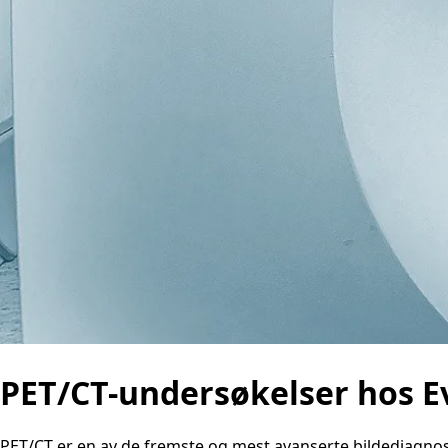
PET/CT-undersøkelser hos E
PET/CT er en av de fremste og mest avanserte bildediagnos