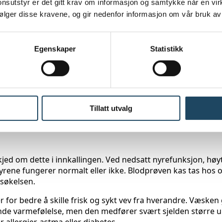
sutstyr er det gitt krav om informasjon og samtykke når en vi
ning fra lege, kiropraktor eller manuellterapeut. Alle henvi
!
følger disse kravene, og gir nedenfor informasjon om vår bruk av
Egenskaper
Statistikk
 Svarene blir sendt til den som sendte henvisningen, og det
esepsjonen.
Tillatt utvalg
av kroppen som skal undersøkes.
ed om dette i innkallingen. Ved nedsatt nyrefunksjon, høyt 
yrene fungerer normalt eller ikke. Blodprøven kas tas hos o
rsøkelsen.
 for bedre å skille frisk og sykt vev fra hverandre. Væsken
de varmefølelse, men den medfører svært sjelden større u
allergier, astma eller diabetes.