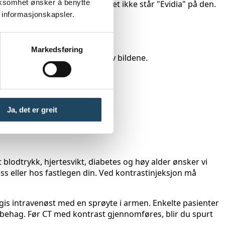
rksomhet ønsker å benytte
sninger kan brukes, selv om det ikke står "Evidia" på den.
 informasjonskapsler.
Markedsføring
 vil kun være en beskrivelse av bildene.
Ja, det er greit
blodtrykk, hjertesvikt, diabetes og høy alder ønsker vi
ss eller hos fastlegen din. Ved kontrastinjeksjon må
 gis intravenøst med en sprøyte i armen. Enkelte pasienter
behag. Før CT med kontrast gjennomføres, blir du spurt