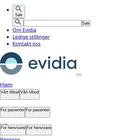
Søk
Søk
Om Evidia
Ledige stillinger
Kontakt oss
Hjem
Vårt tilbud
Vårt tilbud
Vårt tilbud
For pasienter
For pasienter
MR
For pasienter
For henvisere
For henvisere
CT
Røntgen