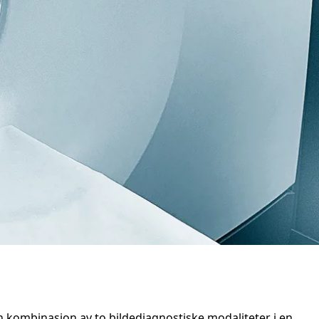
 kombinasjon av to bildediagnostiske modaliteter i en