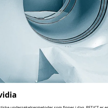
vidia
tiske undersøkelsesmetoder som finnes i dag. PET/CT er en