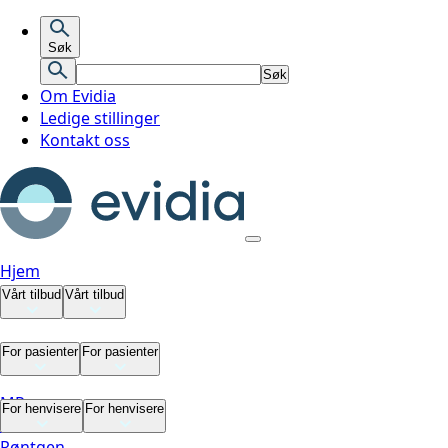
Søk
Søk
Om Evidia
Ledige stillinger
Kontakt oss
Hjem
Vårt tilbud
Vårt tilbud
Vårt tilbud
For pasienter
For pasienter
MR
For pasienter
For henvisere
For henvisere
CT
Røntgen