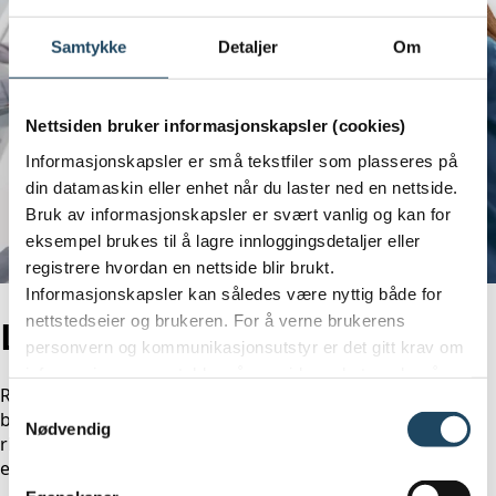
Samtykke
Detaljer
Om
Nettsiden bruker informasjonskapsler (cookies)
Informasjonskapsler er små tekstfiler som plasseres på
din datamaskin eller enhet når du laster ned en nettside.
Bruk av informasjonskapsler er svært vanlig og kan for
eksempel brukes til å lagre innloggingsdetaljer eller
registrere hvordan en nettside blir brukt.
Informasjonskapsler kan således være nyttig både for
nettstedseier og brukeren. For å verne brukerens
Lunge-sjekk
personvern og kommunikasjonsutstyr er det gitt krav om
informasjon og samtykke når en virksomhet ønsker å
Røntgen av lungene er en enkel og rask undersøkelse av
benytte informasjonskapsler. Evidia følger disse kravene,
Samtykkevalg
brystkassen som gir informasjon om lunger, hjerte og
og gir nedenfor informasjon om vår bruk av
Nødvendig
ribbein. For enkelte yrkesgrupper innen dykking, sjøfart
informasjonskapsler.
eller flyging er det behov for en slik undersøkelse.